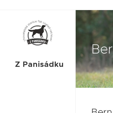
Be
Z Panisádku
Chovatelská
stanice
flat coated
retriever
Bern