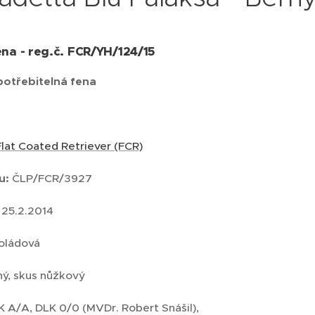
na - reg.č. FCR/YH/124/15
otřebitelná fena
Flat Coated Retriever (FCR)
su:
ČLP/FCR/3927
25.2.2014
koládová
ný, skus nůžkový
KK A/A, DLK 0/0 (MVDr. 