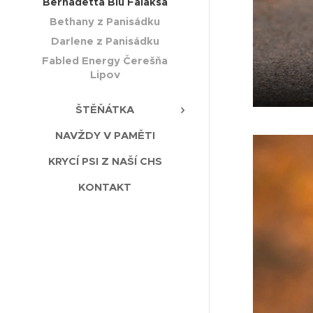
Bernadetta Blu Falaksa
Bethany z Panisádku
Darlene z Panisádku
Fabled Energy Čerešňa
Lipov
ŠTĚŇÁTKA
NAVŽDY V PAMĚTI
KRYCÍ PSI Z NAŠÍ CHS
KONTAKT