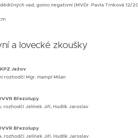
 dědičných vad, gonio negativní (MVDr. Pavla Trnková 12/2
cm
ní a lovecké zkoušky
KPZ
Ježov III
hní rozhodčí Mgr. Hampl Milan
OVVR Břez
b
, rozhodčí Jelínek Jiří, Hudlík Jaroslav
OVVR Březolu
b
, rozhodčí Jelínek Jiří, Hudlík Jaroslav