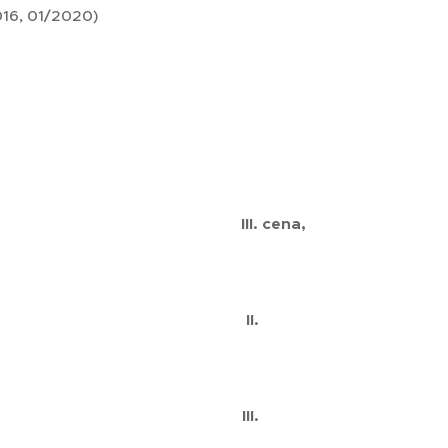
016, 01/2020)
. cena,
olupy
II.
py III.