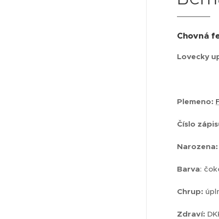
Chovná fe
Lovecky up
Plemeno:
Číslo zápi
Narozena:
Barva
: čo
Chrup:
úpl
Zdraví:
D