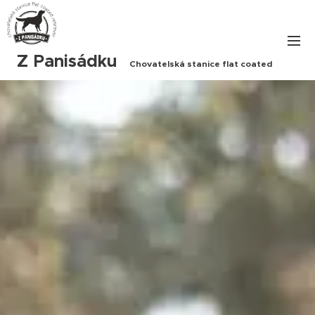
Z Panisádku
Chovatelská stanice
flat coated
retriever