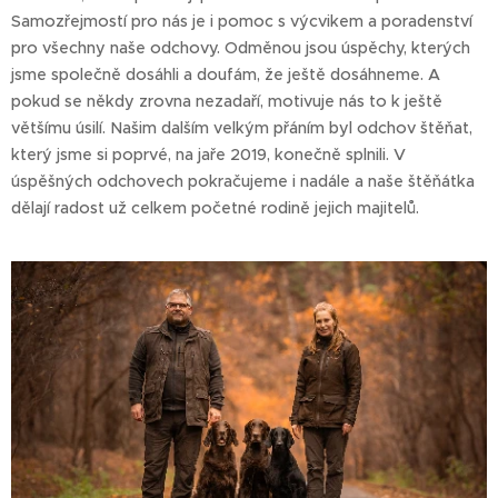
Samozřejmostí pro nás je i pomoc s výcvikem a poradenství
pro všechny naše odchovy. Odměnou jsou úspěchy, kterých
jsme společně dosáhli a doufám, že ještě dosáhneme. A
pokud se někdy zrovna nezadaří, motivuje nás to k ještě
většímu úsilí. Našim dalším velkým přáním byl odchov štěňat,
který jsme si poprvé, na jaře 2019, konečně splnili. V
úspěšných odchovech pokračujeme i nadále a naše štěňátka
dělají radost už celkem početné rodině jejich majitelů.