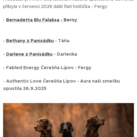
přibyla v červenci 2026 další flatí holčička - Fergy:
-
Bernadetta Blu Falaksa -
Berny
-
Bethany z Panisádku
- Táňa
-
Darlene z Panisádku
- Darlenka
- Fabled Energy Čerešňa Lipov - Fergy
-
Authentic Love Čerešňa Lipov -
Aura
naši smečku
opustila 26.9.2025