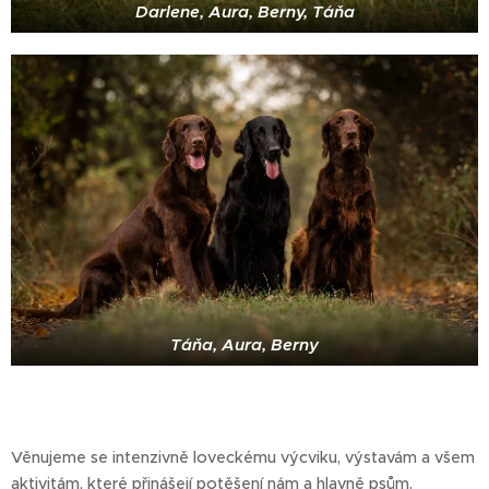
Darlene, Aura, Berny, Táňa
Táňa, Aura, Berny
Věnujeme se intenzivně loveckému výcviku, výstavám a všem
aktivitám, které přinášejí potěšení nám a hlavně psům.