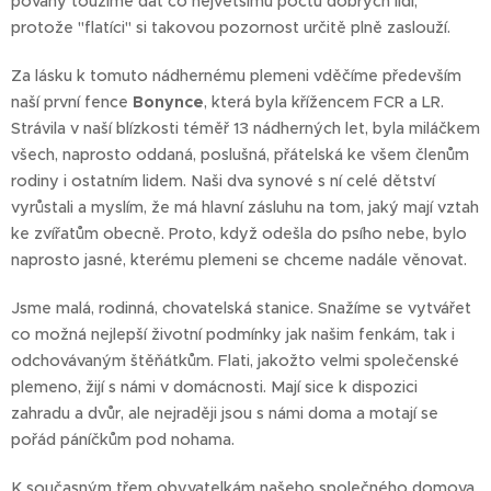
povahy toužíme dát co největšímu počtu dobrých lidí,
protože "flatíci" si takovou pozornost určitě plně zaslouží.
Za lásku k tomuto nádhernému plemeni vděčíme především
naší první fence
Bonynce
, která byla křížencem FCR a LR.
Strávila v naší blízkosti téměř 13 nádherných let, byla miláčkem
všech, naprosto oddaná, poslušná, přátelská ke všem členům
rodiny i ostatním lidem. Naši dva synové s ní celé dětství
vyrůstali a myslím, že má hlavní zásluhu na tom, jaký mají vztah
ke zvířatům obecně. Proto, když odešla do psího nebe, bylo
naprosto jasné, kterému plemeni se chceme nadále věnovat.
Jsme malá, rodinná, chovatelská stanice. Snažíme se vytvářet
co možná nejlepší životní podmínky jak našim fenkám, tak i
odchovávaným štěňátkům. Flati, jakožto velmi společenské
plemeno, žijí s námi v domácnosti. Mají sice k dispozici
zahradu a dvůr, ale nejraději jsou s námi doma a motají se
pořád páníčkům pod nohama.
K současným třem obyvatelkám našeho společného domova,